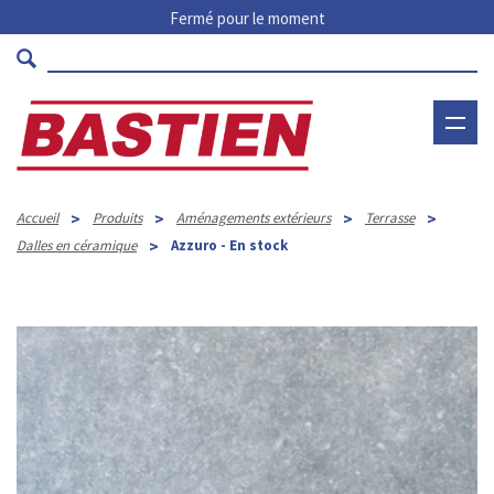
Fermé pour le moment
>
>
>
>
Accueil
Produits
Aménagements extérieurs
Terrasse
>
Dalles en céramique
Azzuro - En stock