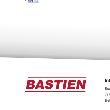
Retour
In
Rue
78
Bel