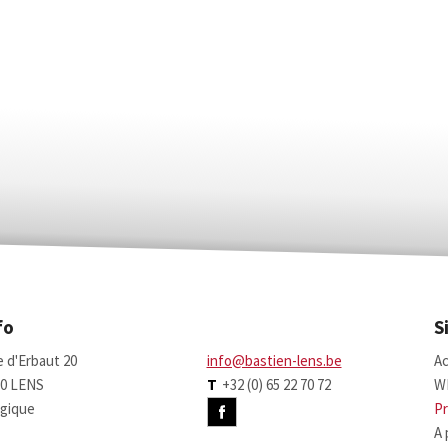
fo
S
 d'Erbaut 20
info@bastien-lens.be
Ac
70 LENS
T
+32 (0) 65 22 70 72
W
gique
Pr
A 