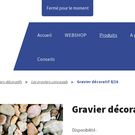
Fermé pour le moment
Accueil
WEBSHOP
Produits
A 
Conseils
>
>
ers décoratifs
Les graviers concassés
Gravier décoratif 8/16
Gravier décora
Disponibilité :