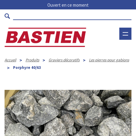
Ouvert en ce moment
>
>
>
Accueil
Produits
Graviers décoratifs
Les pierres pour gabions
>
Porphyre 40/63