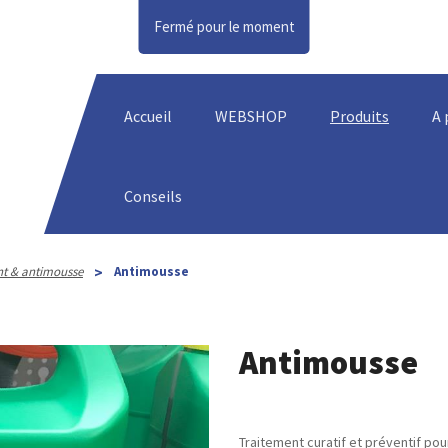
Fermé pour le moment
Accueil
WEBSHOP
Produits
A 
Conseils
>
nt & antimousse
Antimousse
Antimousse
Traitement curatif et préventif pou