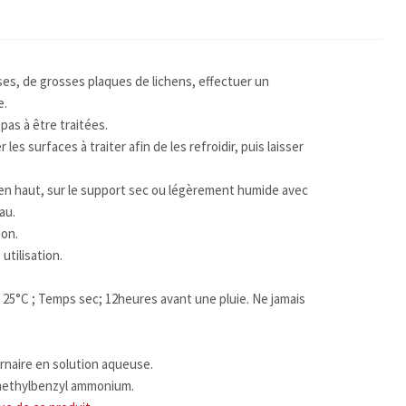
es, de grosses plaques de lichens, effectuer un
e.
pas à être traitées.
les surfaces à traiter afin de les refroidir, puis laisser
s en haut, sur le support sec ou légèrement humide avec
au.
ion.
 utilisation.
à 25°C ; Temps sec; 12heures avant une pluie. Ne jamais
naire en solution aqueuse.
dimethylbenzyl ammonium.