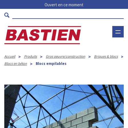
Ouvert en ce moment
>
>
>
>
Accueil
Produits
Gros oeuvre/construction
Briques & blocs
>
Blocs en béton
Blocs empilables