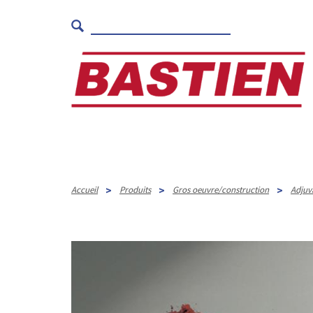
>
>
>
Accueil
Produits
Gros oeuvre/construction
Adjuv