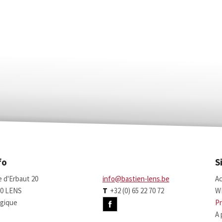
fo
S
 d'Erbaut 20
info@bastien-lens.be
Ac
70 LENS
T
+32 (0) 65 22 70 72
W
gique
Pr
A 