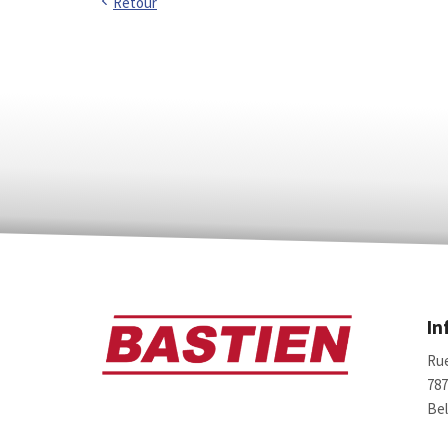
Retour
In
Rue
78
Bel