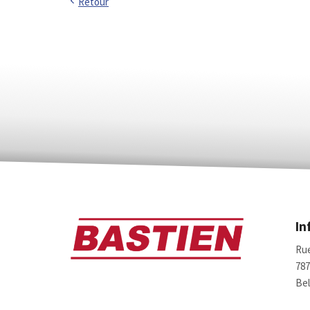
Retour
In
Rue
78
Bel