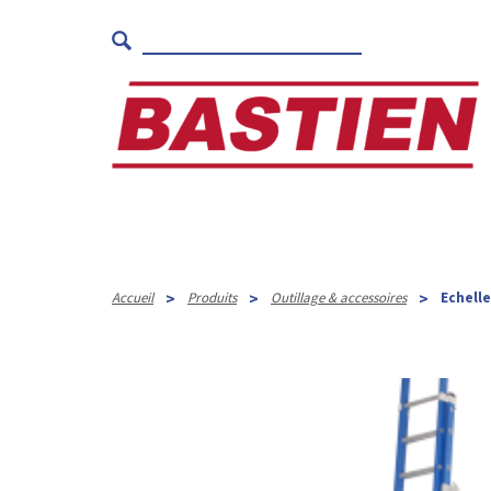
>
>
>
Accueil
Produits
Outillage & accessoires
Echell