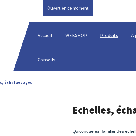
Ouvert en ce moment
Accueil
WEBSHOP
Produits
A 
Conseils
es, échafaudages
Echelles, éch
Quiconque est familier des échel