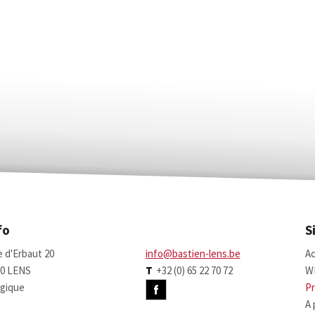
fo
S
 d'Erbaut 20
info@bastien-lens.be
Ac
70 LENS
T
+32 (0) 65 22 70 72
W
gique
Pr
A 