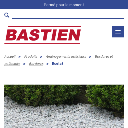
Fermé pour le moment
>
>
>
Accueil
Produits
Aménagements extérieurs
Bordures et
>
>
palissades
Bordures
Ecolat