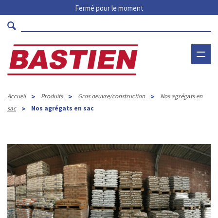
Fermé pour le moment
>
>
>
Accueil
Produits
Gros oeuvre/construction
Nos agrégats en
>
sac
Nos agrégats en sac