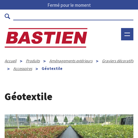
Fermé pour le moment
>
>
>
Accueil
Produits
Aménagements extérieurs
Graviers décoratifs
>
>
Accessoires
Géotextile
Géotextile