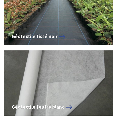
Géotextile tissé noir
Géotextile feutré blanc