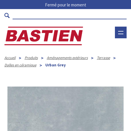
Fermé pour le moment
>
>
>
>
Accueil
Produits
Aménagements extérieurs
Terrasse
>
Dalles en céramique
Urban Grey