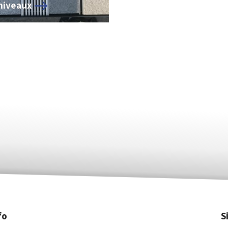
niveaux
fo
S