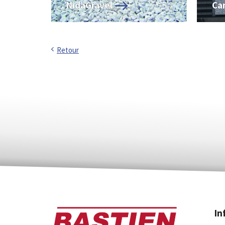
NidaGravel
Ca
Retour
In