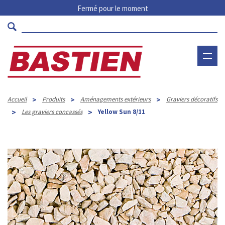
Fermé pour le moment
>
>
>
Accueil
Produits
Aménagements extérieurs
Graviers décoratifs
>
>
Les graviers concassés
Yellow Sun 8/11