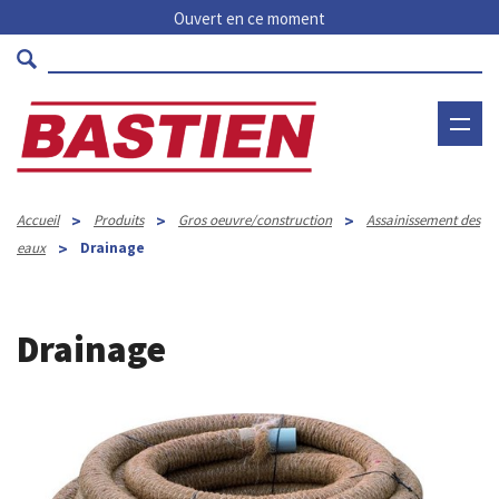
Ouvert en ce moment
>
>
>
Accueil
Produits
Gros oeuvre/construction
Assainissement des
>
eaux
Drainage
Drainage