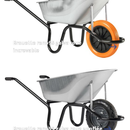
Brouette reno95 galva roue
increvable
Brouette reno95 galva roue gonflée