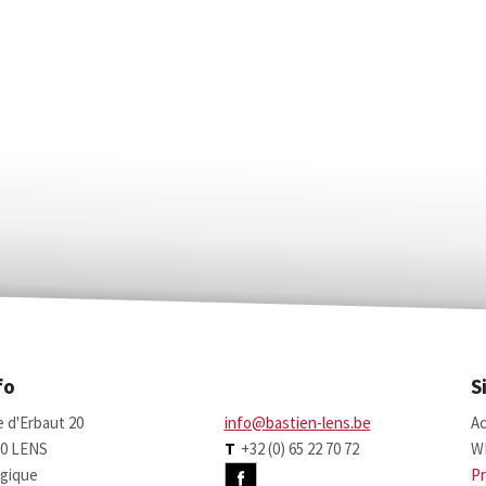
fo
S
 d'Erbaut 20
info@bastien-lens.be
Ac
70 LENS
T
+32 (0) 65 22 70 72
W
gique
Pr