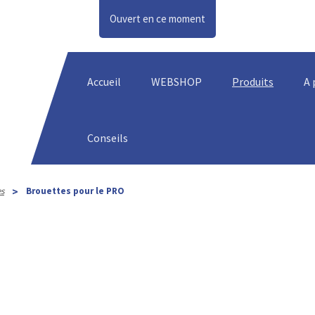
Ouvert en ce moment
Accueil
WEBSHOP
Produits
A 
Conseils
>
es
Brouettes pour le PRO