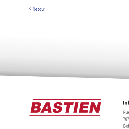
Retour
In
Rue
78
Bel