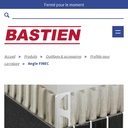
Fermé pour le moment
>
>
>
Accueil
Produits
Outillage & accessoires
Profilés pour
>
carrelage
Angle FINEC