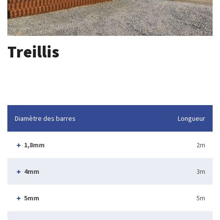
Treillis
Diamètre des barres
Longueur
1,8mm
2m
4mm
3m
5mm
5m