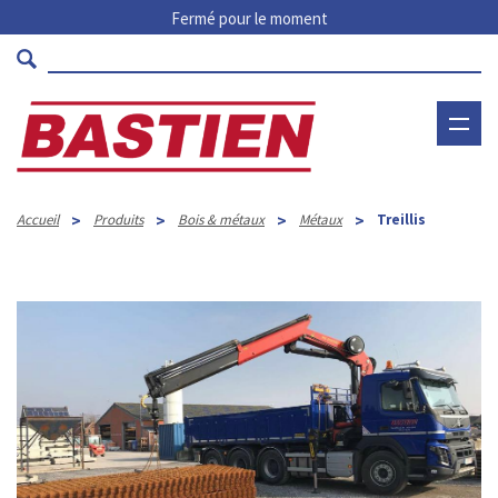
Fermé pour le moment
>
>
>
>
Accueil
Produits
Bois & métaux
Métaux
Treillis