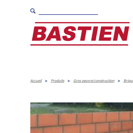
>
>
>
Accueil
Produits
Gros oeuvre/construction
Briqu