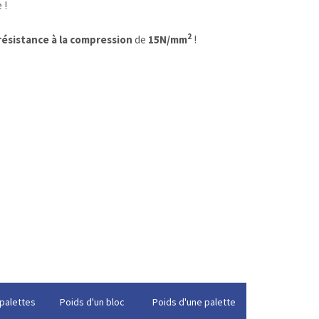
 !
2
résistance à la compression
de
15N/mm
!
palettes
Poids d'un bloc
Poids d'une palette