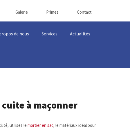
Galerie
Primes
Contact
propos de nous
Services
Actualités
e cuite à maçonner
ité, utilisez le
mortier en sac
, le matériaux idéal pour