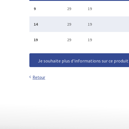
9
29
19
14
29
19
19
29
19
Je souhaite plus d'informations sur ce produit
Retour