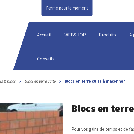
Fermé pour le moment
Accueil
WEBSHOP
Produits
A 
Conseils
>
>
es & blocs
Blocs en terre cuite
Blocs en terre cuite à maçonner
Blocs en terr
Pour vos gains de temps et de facil